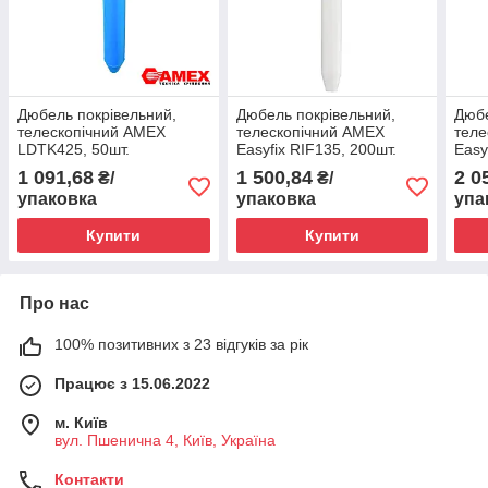
Дюбель покрівельний,
Дюбель покрівельний,
Дюбе
телескопічний AMEX
телескопічний AMEX
теле
LDTK425, 50шт.
Easyfix RIF135, 200шт.
Easy
1 091,68
1 500,84
2 0
₴/
₴/
упаковка
упаковка
упа
Купити
Купити
Про нас
100% позитивних з 23 відгуків за рік
Працює з 15.06.2022
м. Київ
вул. Пшенична 4, Київ, Україна
Контакти