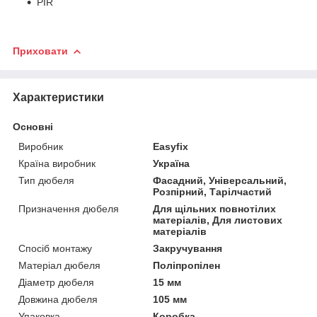
PIR
Приховати
Характеристики
Основні
Виробник
Easyfix
Країна виробник
Україна
Тип дюбеля
Фасадний, Універсальний,
Розпірний, Тарілчастий
Призначення дюбеля
Для щільних повнотілих
матеріалів, Для листових
матеріалів
Спосіб монтажу
Закручування
Матеріал дюбеля
Поліпропілен
Діаметр дюбеля
15 мм
Довжина дюбеля
105 мм
Упаковка
Коробка