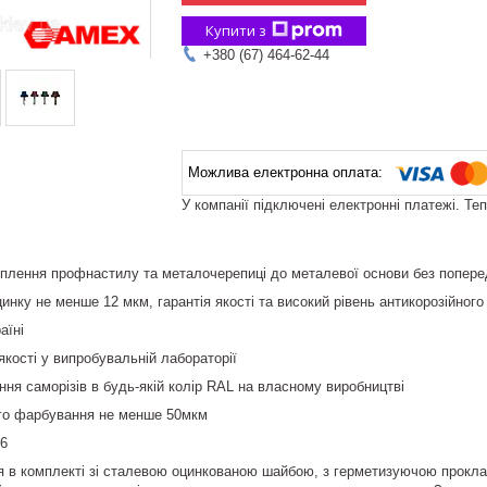
Купити з
+380 (67) 464-62-44
У компанії підключені електронні платежі. Те
іплення профнастилу та металочерепиці до металевої основи без попере
нку не менше 12 мкм, гарантія якості та високий рівень антикорозійного
раїні
якості у випробувальній лабораторії
ня саморізів в будь-якій колір RAL на власному виробництві
го фарбування не менше 50мкм
66
я в комплекті зі сталевою оцинкованою шайбою, з герметизуючою прокл