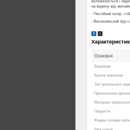
вулканізується і над
на відміну від звичай
- Постійний колір, с
- Високоякісний бур
Характеристик
Основні
Виробник
Країна виробник
Тип кріпильного вир
Призначення кріпил
Матеріал кріпильно
Покриття
Форма головки кріп
Вид шліца