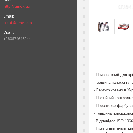
http://amex.ua
retail@amex.ua
+380674646244
- Призначений для кр
-Товщина нанесення ци
- Сертифіковано в Ук
- Постійний контроль 
- Порошкове фарбуван
- Товщина порошково
- Відповідає ІSO 106
- Гвинти постачаютьс