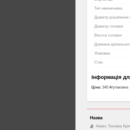
Тип накінечника
Діаметр різьблення 
Діаметр головки
Висота головки
Довжина кріпильног
Упаковка
Стан
Інформація дл
Ціна:
340 ₴/упаковка
Амекс Техника Крі