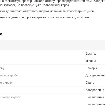
ійно герметизує простір навколо отвору, просвердленого гвинтом. Завдяк
ної гумової, не провокує цикл гальванічної корозії.
тійкий до ультрафіолетового випромінювання та атмосферних умов.
 саморіза дозволяє просвердлювати метал товщиною до 5,0 мм
и
Easyfix
Україна
обу
Саморіз
ьного виробу
Для деревини
го виробу
Сталь
Забарвлення
ильного виробу
Шестигранна
Шестигранни