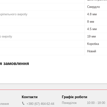
Свердло
кріпильного виробу
4.8 мм
8 мм
4.5 мм
о виробу
19 мм
Коробка
Новий
я замовлення
Графік роботи
Понеділок
10:00
18:00
плення
+380 (67) 464-62-44