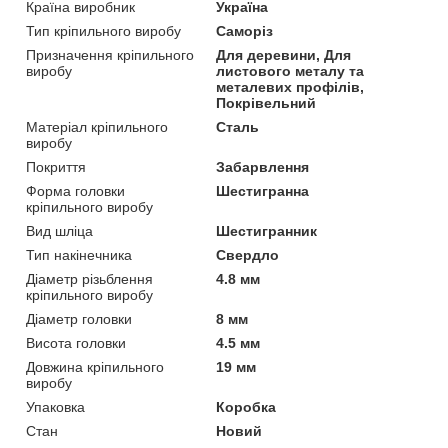
Країна виробник
Україна
Тип кріпильного виробу
Саморіз
Призначення кріпильного
Для деревини, Для
виробу
листового металу та
металевих профілів,
Покрівельний
Матеріал кріпильного
Сталь
виробу
Покриття
Забарвлення
Форма головки
Шестигранна
кріпильного виробу
Вид шліца
Шестигранник
Тип накінечника
Свердло
Діаметр різьблення
4.8 мм
кріпильного виробу
Діаметр головки
8 мм
Висота головки
4.5 мм
Довжина кріпильного
19 мм
виробу
Упаковка
Коробка
Стан
Новий