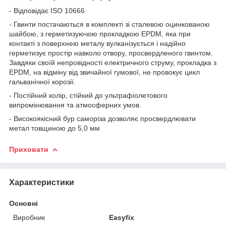
- Відповідає ІSO 10666
- Гвинти постачаються в комплекті зі сталевою оцинкованою
шайбою, з герметизуючою прокладкою EPDM, яка при
контакті з поверхнею металу вулканізується і надійно
герметизує простір навколо отвору, просвердленого гвинтом.
Завдяки своїй непровідності електричного струму, прокладка з
EPDM, на відміну від звичайної гумової, не провокує цикл
гальванічної корозії.
- Постійний колір, стійкий до ультрафіолетового
випромінювання та атмосферних умов.
- Високоякісний бур саморіза дозволяє просвердлювати
метал товщиною до 5,0 мм
Приховати
Характеристики
Основні
Виробник
Easyfix