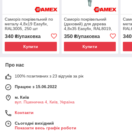
Саморіз покрівельний по
Саморіз покрівельний
Само
металу 4,8x19 Easyfix,
(даховий) для дерева
мета
RAL3005, 250 шт
4,8x35 Easyfix, RAL8019,
RAL6
250 шт
340
350
340
₴/упаковка
₴/упаковка
Купити
Купити
Про нас
100% позитивних з 23 відгуків за рік
Працює з 15.06.2022
м. Київ
вул. Пшенична 4, Київ, Україна
Контакти
Сьогодні вихідний
Показати весь графік роботи