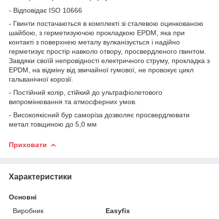
- Відповідає ІSO 10666
- Гвинти постачаються в комплекті зі сталевою оцинкованою
шайбою, з герметизуючою прокладкою EPDM, яка при
контакті з поверхнею металу вулканізується і надійно
герметизує простір навколо отвору, просвердленого гвинтом.
Завдяки своїй непровідності електричного струму, прокладка з
EPDM, на відміну від звичайної гумової, не провокує цикл
гальванічної корозії.
- Постійний колір, стійкий до ультрафіолетового
випромінювання та атмосферних умов.
- Високоякісний бур саморіза дозволяє просвердлювати
метал товщиною до 5,0 мм
Приховати
Характеристики
Основні
Виробник
Easyfix