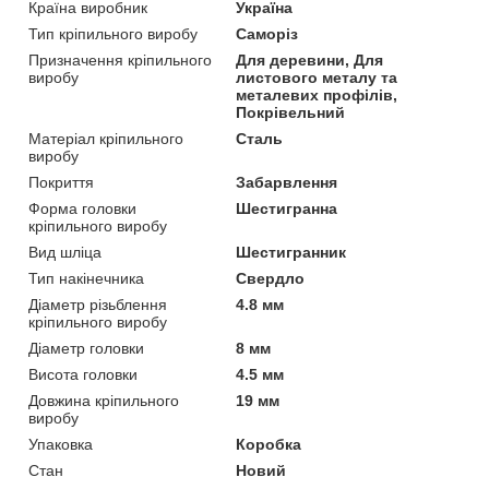
Країна виробник
Україна
Тип кріпильного виробу
Саморіз
Призначення кріпильного
Для деревини, Для
виробу
листового металу та
металевих профілів,
Покрівельний
Матеріал кріпильного
Сталь
виробу
Покриття
Забарвлення
Форма головки
Шестигранна
кріпильного виробу
Вид шліца
Шестигранник
Тип накінечника
Свердло
Діаметр різьблення
4.8 мм
кріпильного виробу
Діаметр головки
8 мм
Висота головки
4.5 мм
Довжина кріпильного
19 мм
виробу
Упаковка
Коробка
Стан
Новий