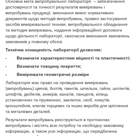
Основна мета випробувальної лабораторії – забезпечення
достовірності та точності результатів вимірювань і
випробувань продукції, виконання вимог нормативних
документів щодо методів випробувань, правил застосування
засобів вимірювальної техніки, випробувального обладнання
та методик вимірювань, надання інформаційної допомоги
щодо діяльності лабораторії, своєчасне виконання замовлень
замовників у повному обсязі.
Технічна оснащеність лабораторії дозволяє:
- Визначати характеристики міцності та пластичності;
- Визначати товщину покриття;
- Вимірювати геометричні розміри
Лабораторія має право на проведення вимірювань
(випробувань):цвяхів, болтів, гвинтів, шпильок, гайок, шплінтів,
штифтів, дюбелів, анкерів, канатів, ланцюгів, кілець
установочних та пружинних, заклепок, скоб, хомутів,
кронштейнів, ключів торцевих та інших виробів для кріплення
та металевих деталей.
Результати випробувань реєструються в протоколах
випробувань і містять всю потрібну та необхідну замовнику
інформацію, а також усю інформацію, що передбачена