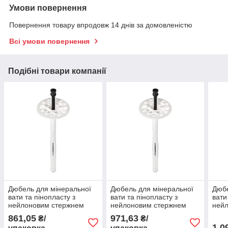
Умови повернення
Повернення товару впродовж 14 днів за домовленістю
Всі умови повернення
Подібні товари компанії
Дюбель для мінеральної
Дюбель для мінеральної
Дюбе
вати та пінопласту з
вати та пінопласту з
вати
нейлоновим стержнем
нейлоновим стержнем
ней
ALN AMEX 10х240, 100шт.
ALN AMEX 10х200, 150шт.
ALN 
861,05
971,63
₴/
₴/
1 0