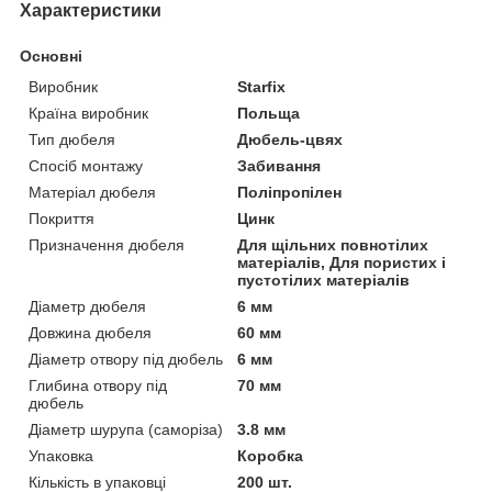
Характеристики
Основні
Виробник
Starfix
Країна виробник
Польща
Тип дюбеля
Дюбель-цвях
Спосіб монтажу
Забивання
Матеріал дюбеля
Поліпропілен
Покриття
Цинк
Призначення дюбеля
Для щільних повнотілих
матеріалів, Для пористих і
пустотілих матеріалів
Діаметр дюбеля
6 мм
Довжина дюбеля
60 мм
Діаметр отвору під дюбель
6 мм
Глибина отвору під
70 мм
дюбель
Діаметр шурупа (саморіза)
3.8 мм
Упаковка
Коробка
Кількість в упаковці
200 шт.