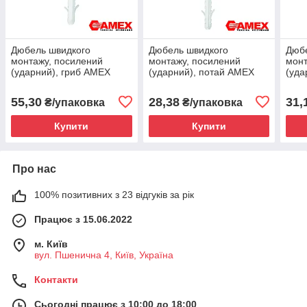
Дюбель швидкого
Дюбель швидкого
Дюб
монтажу, посилений
монтажу, посилений
монт
(ударний), гриб AMEX
(ударний), потай AMEX
(уда
6х60 KSMDK/K F30 30шт.
6х60 KSMDK/S F12 12шт.
6х60
55,30
28,38
31,
₴/упаковка
₴/упаковка
Купити
Купити
Про нас
100% позитивних з 23 відгуків за рік
Працює з 15.06.2022
м. Київ
вул. Пшенична 4, Київ, Україна
Контакти
Сьогодні працює з 10:00 до 18:00