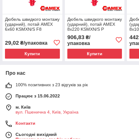
Дюбель швидкого монтажу
Дюбель швидкого монтажу
Дюбе
(ударний), потай AMEX
(ударний), потай AMEX
(уда
6х60 KSMXN/S F8
8х220 KSMXN/S P
8х1
(нейлон) 8шт.
(нейлон) 50шт.
(ней
906,83
442
₴/
29,02
₴/упаковка
упаковка
упа
Купити
Купити
Про нас
100% позитивних з 23 відгуків за рік
Працює з 15.06.2022
м. Київ
вул. Пшенична 4, Київ, Україна
Контакти
Сьогодні вихідний