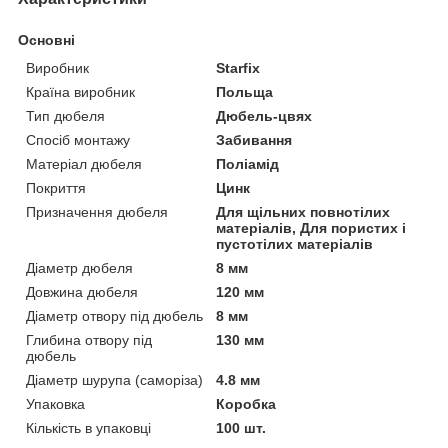
Основні
Виробник
Starfix
Країна виробник
Польща
Тип дюбеля
Дюбель-цвях
Спосіб монтажу
Забивання
Матеріал дюбеля
Поліамід
Покриття
Цинк
Призначення дюбеля
Для щільних повнотілих
матеріалів, Для пористих і
пустотілих матеріалів
Діаметр дюбеля
8 мм
Довжина дюбеля
120 мм
Діаметр отвору під дюбель
8 мм
Глибина отвору під
130 мм
дюбель
Діаметр шурупа (саморіза)
4.8 мм
Упаковка
Коробка
Кількість в упаковці
100 шт.