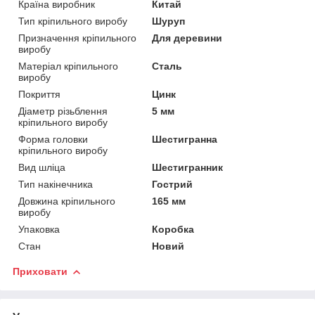
Країна виробник
Китай
Тип кріпильного виробу
Шуруп
Призначення кріпильного
Для деревини
виробу
Матеріал кріпильного
Сталь
виробу
Покриття
Цинк
Діаметр різьблення
5 мм
кріпильного виробу
Форма головки
Шестигранна
кріпильного виробу
Вид шліца
Шестигранник
Тип накінечника
Гострий
Довжина кріпильного
165 мм
виробу
Упаковка
Коробка
Стан
Новий
Приховати