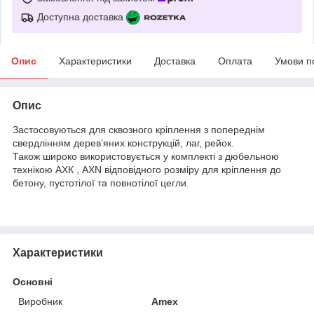
Доступна доставка
Опис
Характеристики
Доставка
Оплата
Умови п
Опис
Застосовуються для сквозного кріплення з попереднім
свердлінням дерев’яних конструкцій, лаг, рейок.
Також широко використовується у комплекті з дюбельною
технікою AXК , AXN відповідного розміру для кріплення до
бетону, пустотілої та повнотілої цегли.
Характеристики
Основні
Виробник
Amex