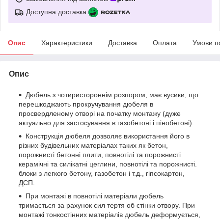
Доступна доставка
Опис
Характеристики
Доставка
Оплата
Умови п
Опис
Дюбель з чотиристороннім розпором, має вусики, що
перешкоджають прокручування дюбеля в
просвердленому отворі на початку монтажу (дуже
актуально для застосування в газобетоні і пінобетоні).
Конструкція дюбеля дозволяє використання його в
різних будівельних матеріалах таких як бетон,
порожнисті бетонні плити, повнотілі та порожнисті
керамічні та силікатні цеглини, повнотілі та порожнисті.
блоки з легкого бетону, газобетон і т.д., гіпсокартон,
ДСП.
При монтажі в повнотілі матеріали дюбель
тримається за рахунок сил тертя об стінки отвору. При
монтажі тонкостінних матеріалів дюбель деформується,