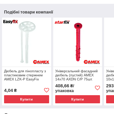
Подібні товари компанії
Дюбель для пінопласту з
Універсальний фасадний
Унів
пластиковим стержнем
дюбель (пустий) AMEX
дюбе
AMEX LZK-P EasyFix
14х70 AXDN C/P 75шт.
10х1
10х160
408,66
293
₴/
4,04
₴
упаковка
упа
Купити
Купити