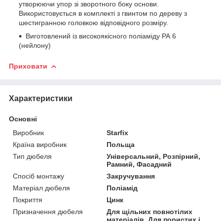
утворюючи упор зі зворотного боку основи.
Використовується в комплекті з гвинтом по дереву з
шестигранною головкою відповідного розміру.
Виготовлений із високоякісного поліаміду РА 6
(нейлону)
Приховати
Характеристики
Основні
Виробник
Starfix
Країна виробник
Польща
Тип дюбеля
Універсальний, Розпірний,
Рамний, Фасадний
Спосіб монтажу
Закручування
Матеріал дюбеля
Поліамід
Покриття
Цинк
Призначення дюбеля
Для щільних повнотілих
матеріалів, Для пористих і