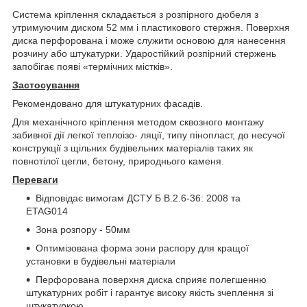
Система кріплення складається з розпірного дюбеля з
утримуючим диском 52 мм і пластикового стержня. Поверхня
диска перфорована і може служити основою для нанесення
розчину або штукатурки. Ударостійкий розпірний стержень
запобігає появі «термічних містків».
Застосування
Рекомендовано для штукатурних фасадів.
Для механічного кріплення методом сквозного монтажу
забивної дії легкої теплоізо- ляції, типу пінопласт, до несучої
конструкції з щільних будівельних матеріалів таких як
повнотілої цегли, бетону, природнього каменя.
Переваги
Відповідає вимогам ДСТУ Б В.2.6-36: 2008 та
ETAG014
Зона розпору - 50мм
Оптимізована форма зони распору для кращої
установки в будівельні матеріали
Перфорована поверхня диска сприяє полегшенню
штукатурних робіт і гарантує високу якість зчеплення зі
штукатуркою