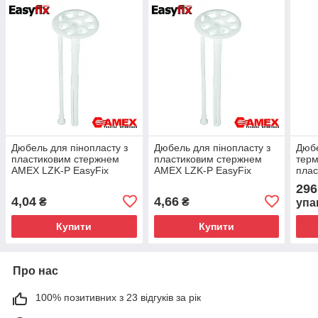
Дюбель для пінопласту з
Дюбель для пінопласту з
Дюбе
пластиковим стержнем
пластиковим стержнем
тер
AMEX LZK-P EasyFix
AMEX LZK-P EasyFix
плас
10х160
10х200
AMEX
296
10х1
4,04
4,66
₴
₴
упа
Купити
Купити
Про нас
100% позитивних з 23 відгуків за рік