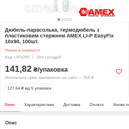
Дюбель-парасолька, термодюбель з
пластиковим стержнем AMEX LI-P EasyFix
10х90, 100шт.
Немає в наявності
Код: LIP1090
Опт і роздріб
141,82
₴/упаковка
Мінімальна сума замовлення на сайті — 350 ₴
127,64 ₴
від 5 упаковок
Опис
Характеристики
Доставка
Оплата
Умови п
Опис