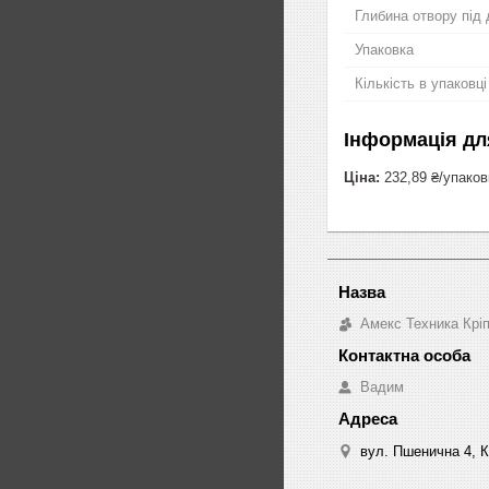
Глибина отвору під
Упаковка
Кількість в упаковці
Інформація дл
Ціна:
232,89 ₴/упаков
Амекс Техника Крі
Вадим
вул. Пшенична 4, К