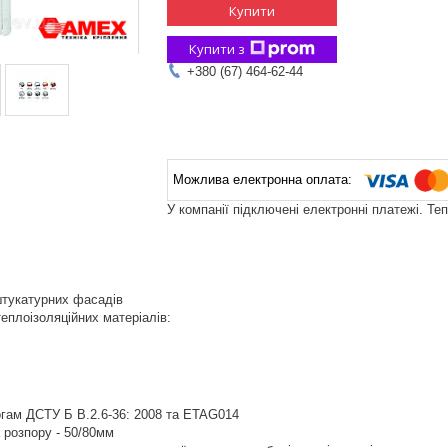
Купити
Купити з
+380 (67) 464-62-44
У компанії підключені електронні платежі. Те
тукатурних фасадів
еплоізоляційних матеріалів:
огам ДСТУ Б В.2.6-36: 2008 та ETAG014
 розпору - 50/80мм