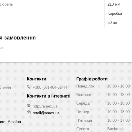
 дюбель
210 мм
Коробка
50 шт.
я замовлення
ка
Графік роботи
Понеділок
10:00
18:00
плення
+380 (67) 464-62-44
Вівторок
10:00
18:00
Середа
10:00
18:00
http://amex.ua
Четвер
10:00
18:00
retail@amex.ua
Пʼятниця
10:00
17:00
иїв, Україна
Субота
Вихідний