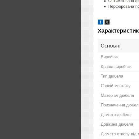
Оптимізована фо
Перфорована пов
Характеристик
Основні
Виробник
Країна виробник
Тип дюбеля
Спосіб монтажу
Матеріал дюбеля
Призначення дюбел
Діаметр дюбеля
Довжина дюбеля
Діаметр отвору під