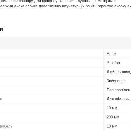
рма зони распору для кращої установки в будівельні матеріали
ерхня диска сприяє полегшенню штукатурних робіт і гарантує високу як
и
Amex
Україна
Дюбель-цвях,
Забивання
Поліпропілен
я
Для щільних п
10 мм
200 мм
 дюбель
10 мм