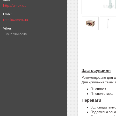
http://amex.ua
retail@amex.ua
+380674646244
Застосування
Рекомендовано для ш
Для кріплення таких т
Пінопласт
Пінополістирол
Переваги
Відповідає вим
Подовжена зона