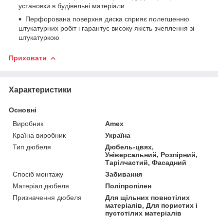
установки в будівельні матеріали
Перфорована поверхня диска сприяє полегшенню
штукатурних робіт і гарантує високу якість зчеплення зі
штукатуркою
Приховати
Характеристики
Основні
Виробник
Amex
Країна виробник
Україна
Тип дюбеля
Дюбель-цвях,
Універсальний, Розпірний,
Тарілчастий, Фасадний
Спосіб монтажу
Забивання
Матеріал дюбеля
Поліпропілен
Призначення дюбеля
Для щільних повнотілих
матеріалів, Для пористих і
пустотілих матеріалів