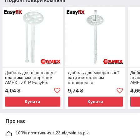
Подібні товари компанії
Дюбель для пінопласту з
Дюбель для мінеральної
Дюбе
пластиковим стержнем
вати з металевим
плас
AMEX LZK-P EasyFix
стержнем та
AMEX
10х160
термоголовкою AMEX
10х
4,04
9,74
4,6
₴
₴
LDK/TZ EasyFix 10х220
Купити
Купити
Про нас
100% позитивних з 23 відгуків за рік