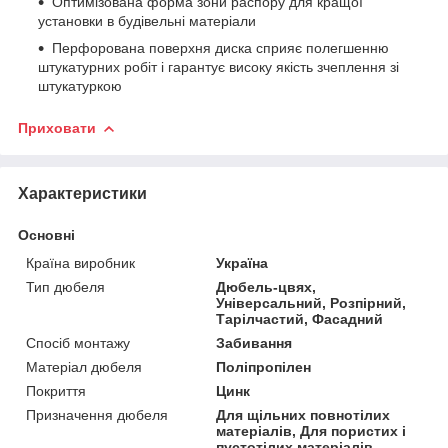
Оптимізована форма зони распору для кращої
установки в будівельні матеріали
Перфорована поверхня диска сприяє полегшенню
штукатурних робіт і гарантує високу якість зчеплення зі
штукатуркою
Приховати
Характеристики
Основні
Країна виробник
Україна
Тип дюбеля
Дюбель-цвях,
Універсальний, Розпірний,
Тарілчастий, Фасадний
Спосіб монтажу
Забивання
Матеріал дюбеля
Поліпропілен
Покриття
Цинк
Призначення дюбеля
Для щільних повнотілих
матеріалів, Для пористих і
пустотілих матеріалів