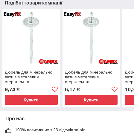
Подібні товари компанії
Дюбель для мінеральної
Дюбель для мінеральної
Дюбе
вати з металевим
вати з металевим
вати
стержнем та
стержнем та
стер
термоголовкою AMEX
термоголовкою AMEX
тер
9,74
6,17
10,
₴
₴
LDK/TZ EasyFix 10х220
LDK/TZ EasyFix 10х120,
LDK
300шт.
Купити
Купити
Про нас
100% позитивних з 23 відгуків за рік