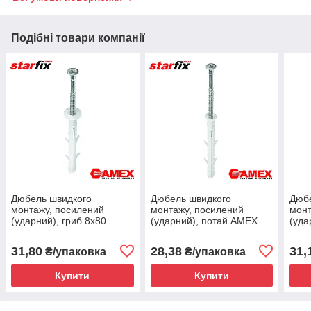
Подібні товари компанії
Дюбель швидкого
Дюбель швидкого
Дюб
монтажу, посилений
монтажу, посилений
монт
(ударний), гриб 8х80
(ударний), потай AMEX
(уда
KSMDK/K F7 7шт.
6х60 KSMDK/S F12 12шт.
6х60
31,80
28,38
31,
₴/упаковка
₴/упаковка
Купити
Купити