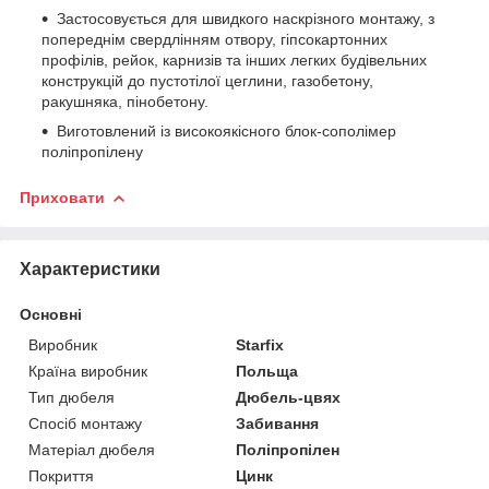
Застосовується для швидкого наскрізного монтажу, з
попереднім свердлінням отвору, гіпсокартонних
профілів, рейок, карнизів та інших легких будівельних
конструкцій до пустотілої цеглини, газобетону,
ракушняка, пінобетону.
Виготовлений із високоякісного блок-сополімер
поліпропілену
Приховати
Характеристики
Основні
Виробник
Starfix
Країна виробник
Польща
Тип дюбеля
Дюбель-цвях
Спосіб монтажу
Забивання
Матеріал дюбеля
Поліпропілен
Покриття
Цинк