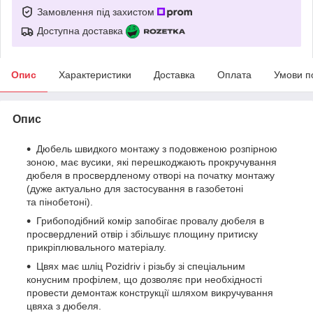
Замовлення під захистом
Доступна доставка
Опис
Характеристики
Доставка
Оплата
Умови п
Опис
Дюбель швидкого монтажу з подовженою розпірною
зоною, має вусики, які перешкоджають прокручування
дюбеля в просвердленому отворі на початку монтажу
(дуже актуально для застосування в газобетоні
та пінобетоні).
Грибоподібний комір запобігає провалу дюбеля в
просвердлений отвір і збільшує площину притиску
прикріплювального матеріалу.
Цвях має шліц Pozidriv і різьбу зі спеціальним
конусним профілем, що дозволяє при необхідності
провести демонтаж конструкції шляхом викручування
цвяха з дюбеля.