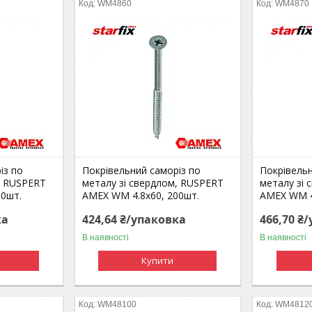
WM4860
WM4870
із по
Покрівельний саморіз по
Покрівельн
, RUSPERT
металу зі свердлом, RUSPERT
металу зі
00шт.
AMEX WM 4.8x60, 200шт.
AMEX WM 4
ка
424,64 ₴/упаковка
466,70 ₴
В наявності
В наявності
Купити
WM48100
WM4812