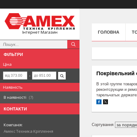
Інтернет Магазин
ГОЛОВНА
Т
ФІЛЬТРИ
Ціна
Покрівельний 
В этой группе товаро
Наявність
реконтсрукции и рем
тарельчатых держате
В наявності
7
КОНТАКТИ
Амекс Техника Кріплення