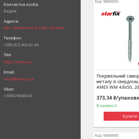
WM4850
Вадим
вул. Пшенична 4, Київ, Україна
+380 (67) 464-62-44
http://amex.ua
Покрівельний самор
retail@amex.ua
металу зі свердлом
AMEX WM 4.8x50, 2
+380674646244
373,34 ₴/упаков
В наявності
Купити
WM4890